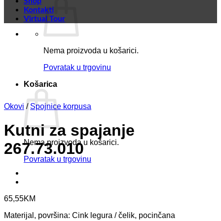
Shop
Kontakti
Virtual Tour
Nema proizvoda u košarici.
Povratak u trgovinu
Košarica
Okovi
/
Spojnice korpusa
Kutni za spajanje
Nema proizvoda u košarici.
267.73.010
Povratak u trgovinu
65,55
KM
Materijal, površina: Cink legura / čelik, pocinčana