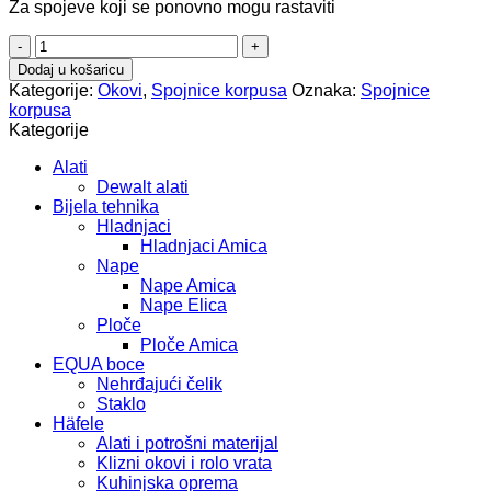
Za spojeve koji se ponovno mogu rastaviti
Kutni
za
Dodaj u košaricu
spajanje
Kategorije:
Okovi
,
Spojnice korpusa
Oznaka:
Spojnice
267.73.010
korpusa
količina
Kategorije
Alati
Dewalt alati
Bijela tehnika
Hladnjaci
Hladnjaci Amica
Nape
Nape Amica
Nape Elica
Ploče
Ploče Amica
EQUA boce
Nehrđajući čelik
Staklo
Häfele
Alati i potrošni materijal
Klizni okovi i rolo vrata
Kuhinjska oprema