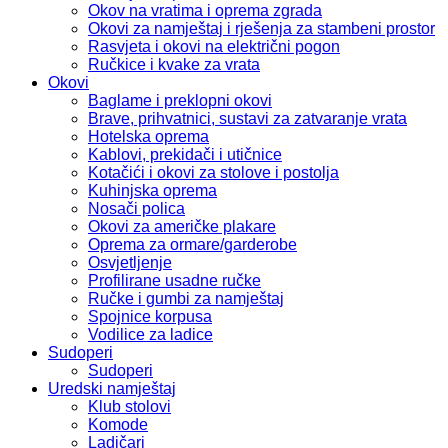
Okov na vratima i oprema zgrada
Okovi za namještaj i rješenja za stambeni prostor
Rasvjeta i okovi na električni pogon
Ručkice i kvake za vrata
Okovi
Baglame i preklopni okovi
Brave, prihvatnici, sustavi za zatvaranje vrata
Hotelska oprema
Kablovi, prekidači i utičnice
Kotačići i okovi za stolove i postolja
Kuhinjska oprema
Nosači polica
Okovi za američke plakare
Oprema za ormare/garderobe
Osvjetljenje
Profilirane usadne ručke
Ručke i gumbi za namještaj
Spojnice korpusa
Vodilice za ladice
Sudoperi
Sudoperi
Uredski namještaj
Klub stolovi
Komode
Ladičari