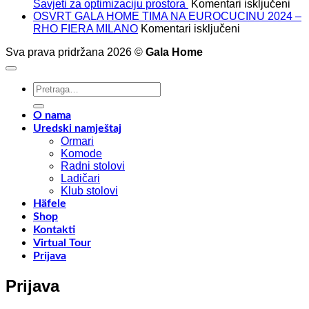
za
Savjeti za optimizaciju prostora
Komentari isključeni
Kak
OSVRT GALA HOME TIMA NA EUROCUCINU 2024 –
za
mak
RHO FIERA MILANO
Komentari isključeni
OSVRT
isko
Sva prava pridržana 2026 ©
Gala Home
GALA
pros
HOME
u
TIMA
sv
Pretraži:
NA
dom
EUROCUCIN
Savj
2024
za
O nama
–
opt
Uredski namještaj
RHO
pro
Ormari
FIERA
Komode
MILANO
Radni stolovi
Ladičari
Klub stolovi
Häfele
Shop
Kontakti
Virtual Tour
Prijava
Prijava