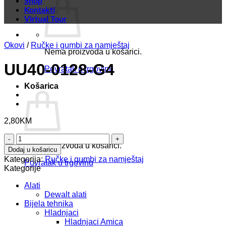
Shop
Kontakti
Virtual Tour
Okovi
/
Ručke i gumbi za namještaj
Nema proizvoda u košarici.
UU40-0128-G4
Povratak u trgovinu
Košarica
2,80
KM
UU40-
Nema proizvoda u košarici.
0128-
Dodaj u košaricu
G4
Kategorija:
Ručke i gumbi za namještaj
Povratak u trgovinu
količina
Kategorije
Alati
Dewalt alati
Bijela tehnika
Hladnjaci
Hladnjaci Amica