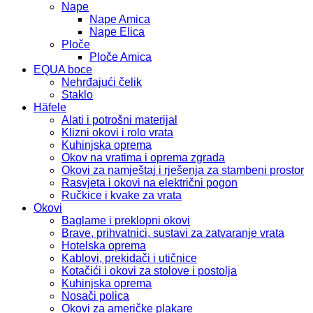
Nape
Nape Amica
Nape Elica
Ploče
Ploče Amica
EQUA boce
Nehrđajući čelik
Staklo
Häfele
Alati i potrošni materijal
Klizni okovi i rolo vrata
Kuhinjska oprema
Okov na vratima i oprema zgrada
Okovi za namještaj i rješenja za stambeni prostor
Rasvjeta i okovi na električni pogon
Ručkice i kvake za vrata
Okovi
Baglame i preklopni okovi
Brave, prihvatnici, sustavi za zatvaranje vrata
Hotelska oprema
Kablovi, prekidači i utičnice
Kotačići i okovi za stolove i postolja
Kuhinjska oprema
Nosači polica
Okovi za američke plakare