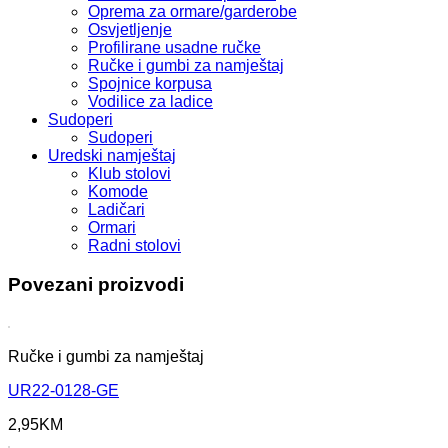
Oprema za ormare/garderobe
Osvjetljenje
Profilirane usadne ručke
Ručke i gumbi za namještaj
Spojnice korpusa
Vodilice za ladice
Sudoperi
Sudoperi
Uredski namještaj
Klub stolovi
Komode
Ladičari
Ormari
Radni stolovi
Povezani proizvodi
Ručke i gumbi za namještaj
UR22-0128-GE
2,95
KM